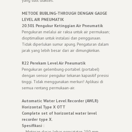
yang sulit diakses.
METODE BUBLING-THROUGH DENGAN GAUGE
LEVEL AIR PNEUMATIK
20.501 Pengukur Ketinggian Air Pneumatik
Pengukuran melalui air raksa untuk air permukaan;
dioptimalkan untuk instalasi dan penggunaan.
Tidak diperlukan sumur apung. Pengaturan dalam
jarak yang lebih besar dari air dimungkinkan.
R22 Perekam Level Air Pneumatik
Pengukuran gelembung-portabel (portabel)
dengan sensor pengukur tekanan kapasitif presisi
tinggi. Tidak menggunakan merkuri! Aplikasi di
semua rentang permukaan-air.
Automatic Water Level Recorder (AWLR)
Horizontal Type X OTT
Complete set of horizontal water level
recorder type X.
Spesifikasi :
– Meteran dasar, lebar pencatatan 250 mm