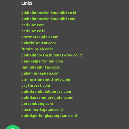
Links
globalindoteknikmandiri.co.id
globalindoteknikmandiri.com
carialat.com
carialat.co.id
alatmarkajalan.com
pabrikfurnitur.com
furniturelab.co.id
globalindo-tm.indonetwork.co.id
bengkelpertanian.com
rambulalulintas.co.id
pakumarkajalan.com
primasaranamultindo.com
cvgtmtest.com
pabrikrambulalulintas.com
pabrikmesinmarkajalan.com
bortambang.com
mesinmarkajalan.co.id
pabrikperlengkapanjalan.co.id