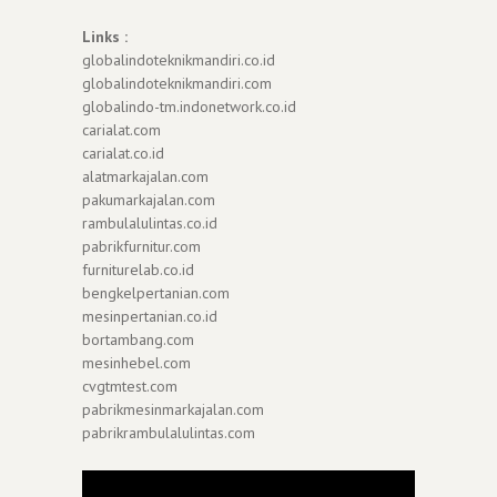
Links :
globalindoteknikmandiri.co.id
globalindoteknikmandiri.com
globalindo-tm.indonetwork.co.id
carialat.com
carialat.co.id
alatmarkajalan.com
pakumarkajalan.com
rambulalulintas.co.id
pabrikfurnitur.com
furniturelab.co.id
bengkelpertanian.com
mesinpertanian.co.id
bortambang.com
mesinhebel.com
cvgtmtest.com
pabrikmesinmarkajalan.com
pabrikrambulalulintas.com