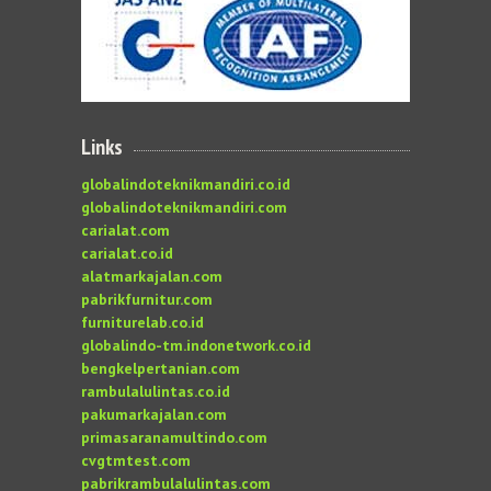
Links
globalindoteknikmandiri.co.id
globalindoteknikmandiri.com
carialat.com
carialat.co.id
alatmarkajalan.com
pabrikfurnitur.com
furniturelab.co.id
globalindo-tm.indonetwork.co.id
bengkelpertanian.com
rambulalulintas.co.id
pakumarkajalan.com
primasaranamultindo.com
cvgtmtest.com
pabrikrambulalulintas.com