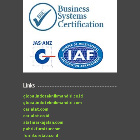
Links
globalindoteknikmandiri.co.id
globalindoteknikmandiri.com
carialat.com
carialat.co.id
alatmarkajalan.com
pabrikfurnitur.com
furniturelab.co.id