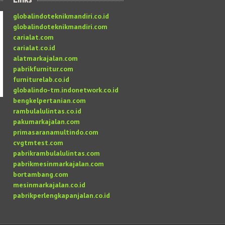
globalindoteknikmandiri.co.id
globalindoteknikmandiri.com
carialat.com
carialat.co.id
alatmarkajalan.com
pabrikfurnitur.com
furniturelab.co.id
globalindo-tm.indonetwork.co.id
bengkelpertanian.com
rambulalulintas.co.id
pakumarkajalan.com
primasaranamultindo.com
cvgtmtest.com
pabrikrambulalulintas.com
pabrikmesinmarkajalan.com
bortambang.com
mesinmarkajalan.co.id
pabrikperlengkapanjalan.co.id