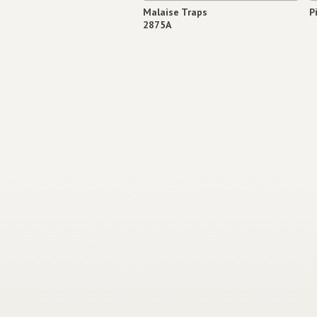
Malaise Traps
P
2875A