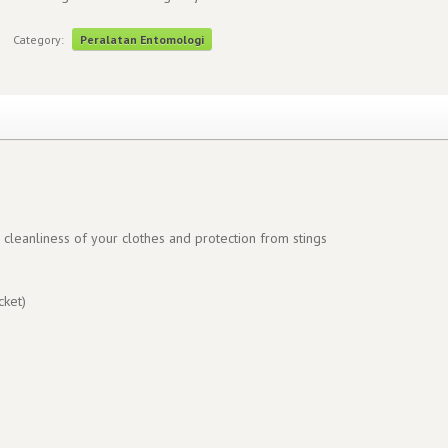
Category:
Peralatan Entomologi
cleanliness of your clothes and protection from stings
cket)