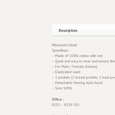
Description
Wearpack Lebah
Spesifikasi :
– Made of 100% cotton with veil
– Quick and easy to wear and ensure the 
– For Male / Female (Unisex)
– Elasticated waist
– 3 pockets (2 breast pockets, 1 back po
– Detachable fencing style hood
– Size: S/M/L
Office :
0251 – 8329 302