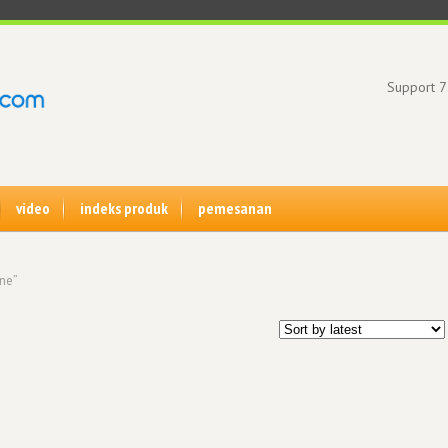
Support 7
video
indeks produk
pemesanan
one”