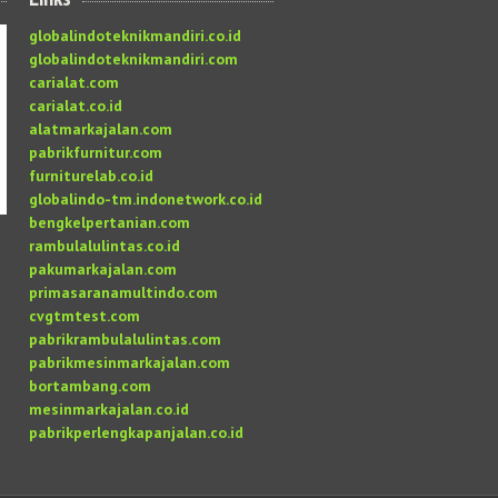
globalindoteknikmandiri.co.id
globalindoteknikmandiri.com
carialat.com
carialat.co.id
alatmarkajalan.com
pabrikfurnitur.com
furniturelab.co.id
globalindo-tm.indonetwork.co.id
bengkelpertanian.com
rambulalulintas.co.id
pakumarkajalan.com
primasaranamultindo.com
cvgtmtest.com
pabrikrambulalulintas.com
pabrikmesinmarkajalan.com
bortambang.com
mesinmarkajalan.co.id
pabrikperlengkapanjalan.co.id