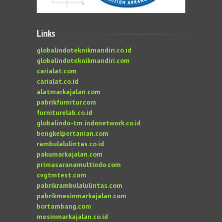
Links
globalindoteknikmandiri.co.id
globalindoteknikmandiri.com
carialat.com
carialat.co.id
alatmarkajalan.com
pabrikfurnitur.com
furniturelab.co.id
globalindo-tm.indonetwork.co.id
bengkelpertanian.com
rambulalulintas.co.id
pakumarkajalan.com
primasaranamultindo.com
cvgtmtest.com
pabrikrambulalulintas.com
pabrikmesinmarkajalan.com
bortambang.com
mesinmarkajalan.co.id