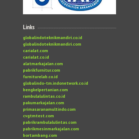
Links
globalindoteknikmandiri.co.id
globalindoteknikmandiri.com
carialat.com
carialat.co.id
alatmarkajalan.com
pabrikfurnitur.com
furniturelab.co.id
globalindo-tm.indonetwork.co.id
bengkelpertanian.com
rambulalulintas.co.id
pakumarkajalan.com
primasaranamultindo.com
cvgtmtest.com
pabrikrambulalulintas.com
pabrikmesinmarkajalan.com
bortambang.com