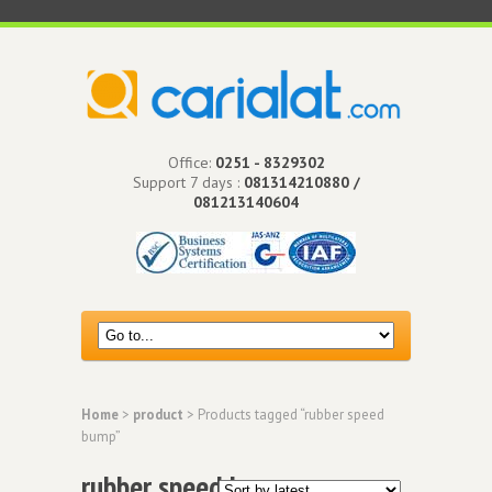
Office:
0251 - 8329302
Support 7 days :
081314210880 /
081213140604
Home
>
product
> Products tagged “rubber speed
bump”
rubber speed bump