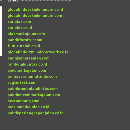
globalindoteknikmandiri.co.id
globalindoteknikmandiri.com
carialat.com
carialat.co.id
alatmarkajalan.com
pabrikfurnitur.com
furniturelab.co.id
globalindo-tm.indonetwork.co.id
bengkelpertanian.com
rambulalulintas.co.id
pakumarkajalan.com
primasaranamultindo.com
cvgtmtest.com
pabrikrambulalulintas.com
pabrikmesinmarkajalan.com
bortambang.com
mesinmarkajalan.co.id
pabrikperlengkapanjalan.co.id