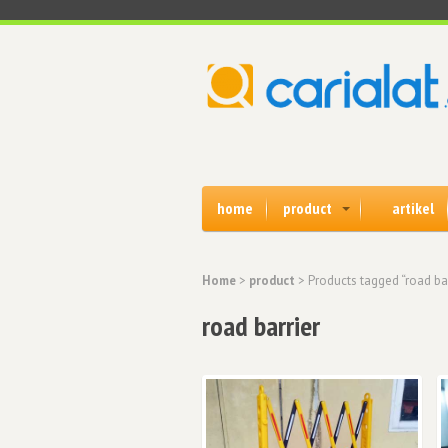
home
product
artikel
Home
>
product
> Products tagged “road bar
road barrier