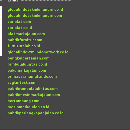
globalindoteknikmandiri.co.id
globalindoteknikmandiri.com
carialat.com
carialat.co.id
alatmarkajalan.com
pabrikfurnitur.com
furniturelab.co.id
globalindo-tm.indonetwork.co.id
bengkelpertanian.com
rambulalulintas.co.id
pakumarkajalan.com
primasaranamultindo.com
cvgtmtest.com
pabrikrambulalulintas.com
pabrikmesinmarkajalan.com
bortambang.com
mesinmarkajalan.co.id
pabrikperlengkapanjalan.co.id