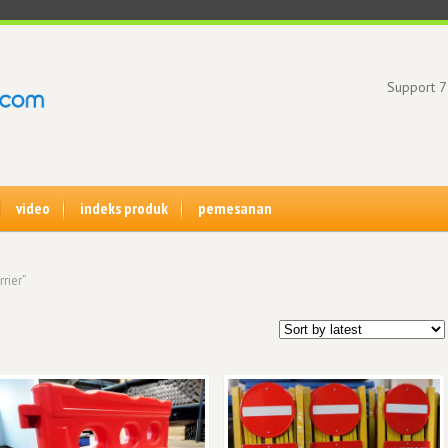
Support 7
video
indeks produk
pemesanan
rier”