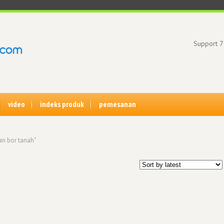
Support 7
video
indeks produk
pemesanan
an bor tanah”