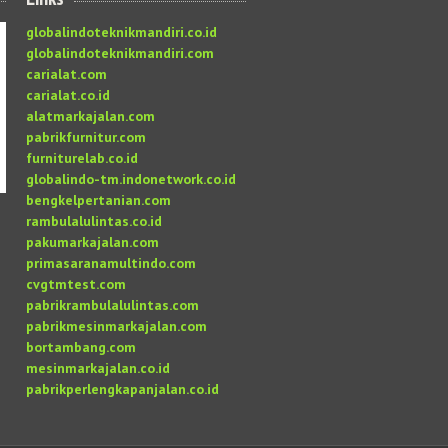
globalindoteknikmandiri.co.id
globalindoteknikmandiri.com
carialat.com
carialat.co.id
alatmarkajalan.com
pabrikfurnitur.com
furniturelab.co.id
globalindo-tm.indonetwork.co.id
bengkelpertanian.com
rambulalulintas.co.id
pakumarkajalan.com
primasaranamultindo.com
cvgtmtest.com
pabrikrambulalulintas.com
pabrikmesinmarkajalan.com
bortambang.com
mesinmarkajalan.co.id
pabrikperlengkapanjalan.co.id