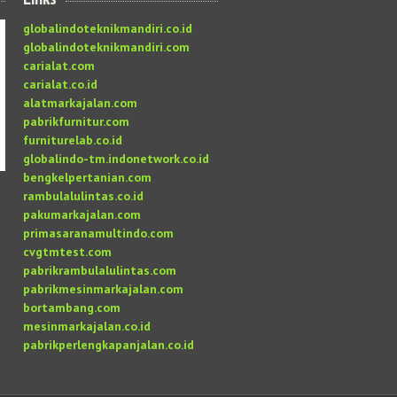
globalindoteknikmandiri.co.id
globalindoteknikmandiri.com
carialat.com
carialat.co.id
alatmarkajalan.com
pabrikfurnitur.com
furniturelab.co.id
globalindo-tm.indonetwork.co.id
bengkelpertanian.com
rambulalulintas.co.id
pakumarkajalan.com
primasaranamultindo.com
cvgtmtest.com
pabrikrambulalulintas.com
pabrikmesinmarkajalan.com
bortambang.com
mesinmarkajalan.co.id
pabrikperlengkapanjalan.co.id