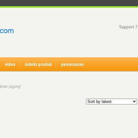
Support 7
video
indeks produk
pemesanan
ahan jagung”