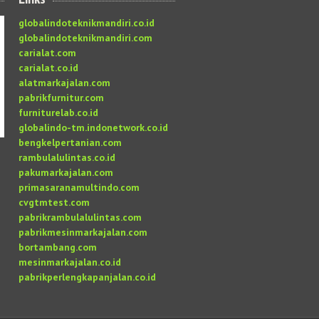
globalindoteknikmandiri.co.id
globalindoteknikmandiri.com
carialat.com
carialat.co.id
alatmarkajalan.com
pabrikfurnitur.com
furniturelab.co.id
globalindo-tm.indonetwork.co.id
bengkelpertanian.com
rambulalulintas.co.id
pakumarkajalan.com
primasaranamultindo.com
cvgtmtest.com
pabrikrambulalulintas.com
pabrikmesinmarkajalan.com
bortambang.com
mesinmarkajalan.co.id
pabrikperlengkapanjalan.co.id