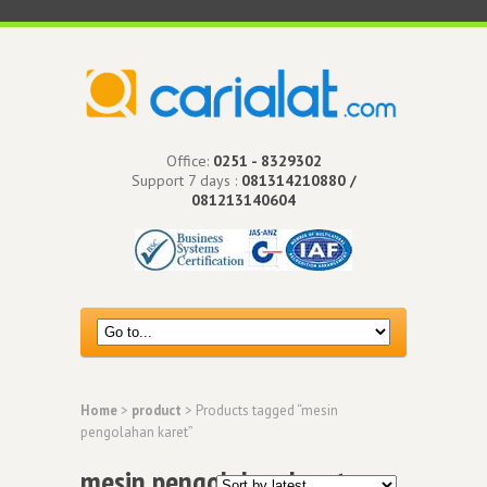
Office:
0251 - 8329302
Support 7 days :
081314210880 /
081213140604
Home
>
product
> Products tagged “mesin
pengolahan karet”
mesin pengolahan karet