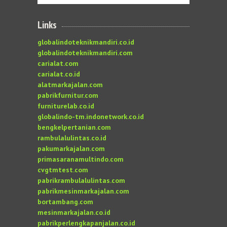
Links
globalindoteknikmandiri.co.id
globalindoteknikmandiri.com
carialat.com
carialat.co.id
alatmarkajalan.com
pabrikfurnitur.com
furniturelab.co.id
globalindo-tm.indonetwork.co.id
bengkelpertanian.com
rambulalulintas.co.id
pakumarkajalan.com
primasaranamultindo.com
cvgtmtest.com
pabrikrambulalulintas.com
pabrikmesinmarkajalan.com
bortambang.com
mesinmarkajalan.co.id
pabrikperlengkapanjalan.co.id