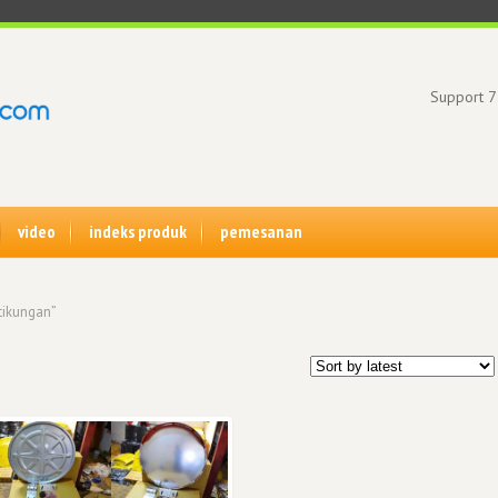
Support 7
video
indeks produk
pemesanan
tikungan”