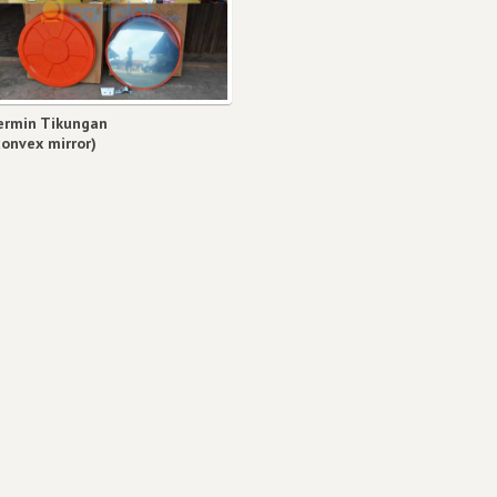
ermin Tikungan
convex mirror)