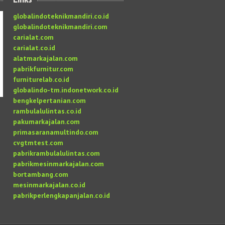
globalindoteknikmandiri.co.id
globalindoteknikmandiri.com
carialat.com
carialat.co.id
alatmarkajalan.com
pabrikfurnitur.com
furniturelab.co.id
globalindo-tm.indonetwork.co.id
bengkelpertanian.com
rambulalulintas.co.id
pakumarkajalan.com
primasaranamultindo.com
cvgtmtest.com
pabrikrambulalulintas.com
pabrikmesinmarkajalan.com
bortambang.com
mesinmarkajalan.co.id
pabrikperlengkapanjalan.co.id