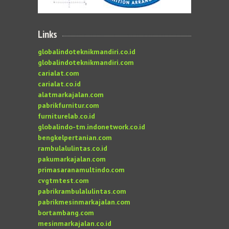
Links
globalindoteknikmandiri.co.id
globalindoteknikmandiri.com
carialat.com
carialat.co.id
alatmarkajalan.com
pabrikfurnitur.com
furniturelab.co.id
globalindo-tm.indonetwork.co.id
bengkelpertanian.com
rambulalulintas.co.id
pakumarkajalan.com
primasaranamultindo.com
cvgtmtest.com
pabrikrambulalulintas.com
pabrikmesinmarkajalan.com
bortambang.com
mesinmarkajalan.co.id