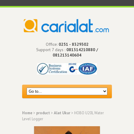
Office:
0251 - 8329302
Support 7 days :
081314210880 /
081213140604
Home
>
product
>
Alat Ukur
> HOBO U20L Water
Level Logger