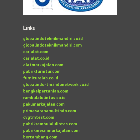
Links
globalindoteknikmandiri.co.id
globalindoteknikmandiri.com
carialat.com
carialat.co.id
alatmarkajalan.com
pabrikfurnitur.com
furniturelab.co.id
globalindo-tm.indonetwork.co.id
bengkelpertanian.com
rambulalulintas.co.id
pakumarkajalan.com
primasaranamultindo.com
cvgtmtest.com
pabrikrambulalulintas.com
pabrikmesinmarkajalan.com
bortambang.com