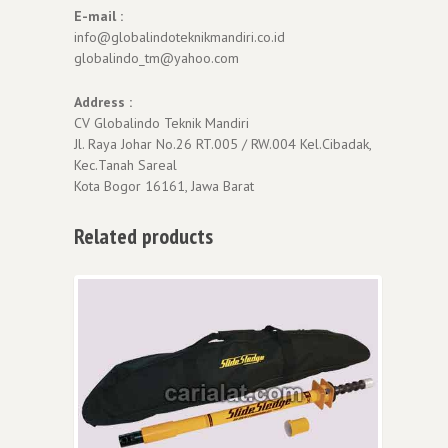
E-mail :
info@globalindoteknikmandiri.co.id
globalindo_tm@yahoo.com
Address :
CV Globalindo Teknik Mandiri
Jl. Raya Johar No.26 RT.005 / RW.004 Kel.Cibadak,
Kec.Tanah Sareal
Kota Bogor 16161, Jawa Barat
Related products