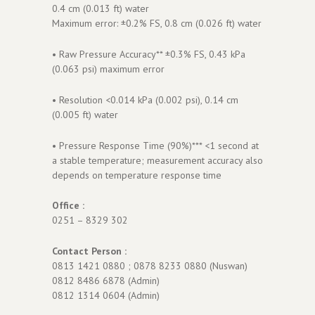
0.4 cm (0.013 ft) water
Maximum error: ±0.2% FS, 0.8 cm (0.026 ft) water
• Raw Pressure Accuracy** ±0.3% FS, 0.43 kPa
(0.063 psi) maximum error
• Resolution <0.014 kPa (0.002 psi), 0.14 cm
(0.005 ft) water
• Pressure Response Time (90%)*** <1 second at
a stable temperature; measurement accuracy also
depends on temperature response time
Office :
0251 – 8329 302
Contact Person :
0813 1421 0880 ; 0878 8233 0880 (Nuswan)
0812 8486 6878 (Admin)
0812 1314 0604 (Admin)