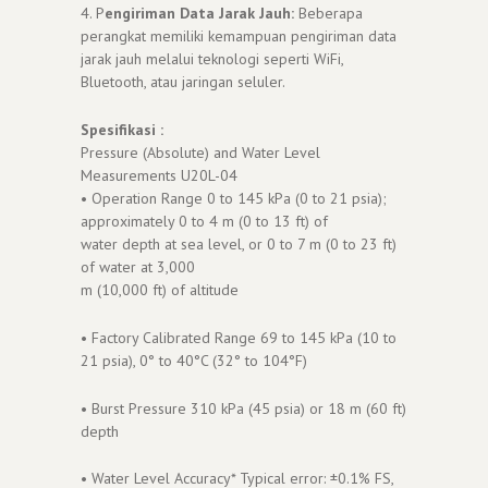
4. P
engiriman Data Jarak Jauh:
Beberapa
perangkat memiliki kemampuan pengiriman data
jarak jauh melalui teknologi seperti WiFi,
Bluetooth, atau jaringan seluler.
Spesifikasi :
Pressure (Absolute) and Water Level
Measurements U20L-04
• Operation Range 0 to 145 kPa (0 to 21 psia);
approximately 0 to 4 m (0 to 13 ft) of
water depth at sea level, or 0 to 7 m (0 to 23 ft)
of water at 3,000
m (10,000 ft) of altitude
• Factory Calibrated Range 69 to 145 kPa (10 to
21 psia), 0° to 40°C (32° to 104°F)
• Burst Pressure 310 kPa (45 psia) or 18 m (60 ft)
depth
• Water Level Accuracy* Typical error: ±0.1% FS,