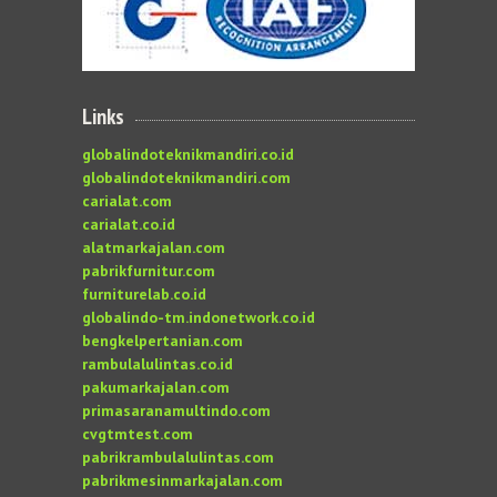
Links
globalindoteknikmandiri.co.id
globalindoteknikmandiri.com
carialat.com
carialat.co.id
alatmarkajalan.com
pabrikfurnitur.com
furniturelab.co.id
globalindo-tm.indonetwork.co.id
bengkelpertanian.com
rambulalulintas.co.id
pakumarkajalan.com
primasaranamultindo.com
cvgtmtest.com
pabrikrambulalulintas.com
pabrikmesinmarkajalan.com